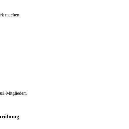
ark machen.
uß-Mitglieder).
ehrübung