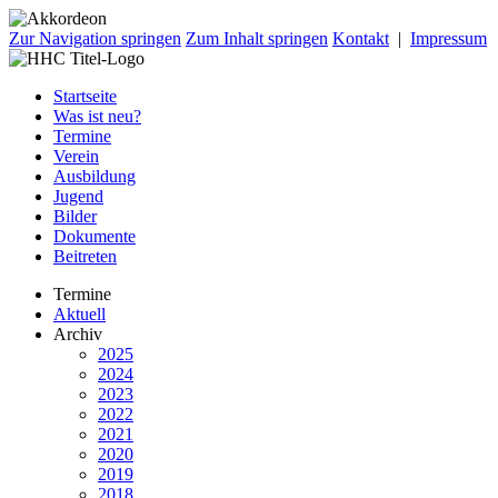
Zur Navigation springen
Zum Inhalt springen
Kontakt
|
Impressum
Startseite
Was ist neu?
Termine
Verein
Ausbildung
Jugend
Bilder
Dokumente
Beitreten
Termine
Aktuell
Archiv
2025
2024
2023
2022
2021
2020
2019
2018