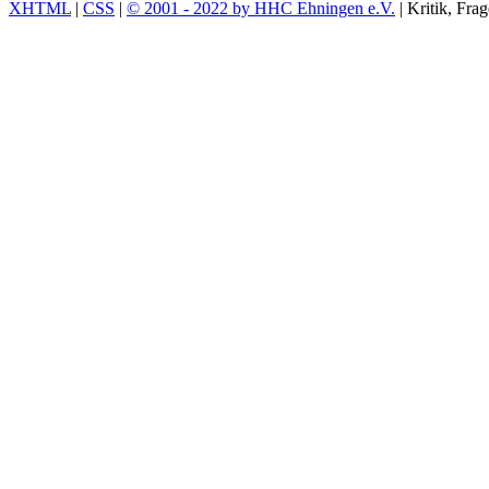
XHTML
|
CSS
|
© 2001 - 2022 by HHC Ehningen e.V.
| Kritik, Fr