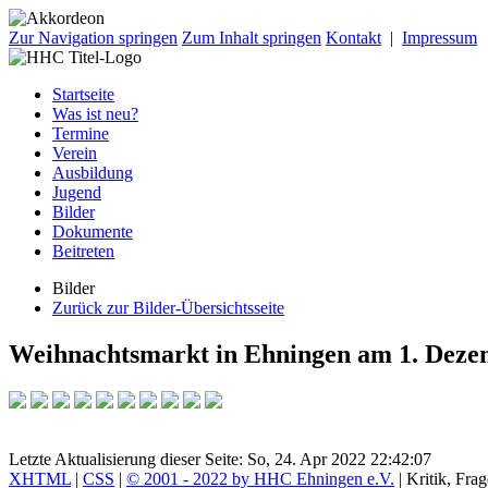
Zur Navigation springen
Zum Inhalt springen
Kontakt
|
Impressum
Startseite
Was ist neu?
Termine
Verein
Ausbildung
Jugend
Bilder
Dokumente
Beitreten
Bilder
Zurück zur Bilder-Übersichtsseite
Weihnachtsmarkt in Ehningen am 1. Deze
Letzte Aktualisierung dieser Seite: So, 24. Apr 2022 22:42:07
XHTML
|
CSS
|
© 2001 - 2022 by HHC Ehningen e.V.
| Kritik, Fr